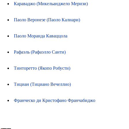
Караваджо (Микельанджело Меризи)
Паоло Веронезе (Паоло Калиари)
Паоло Моранда Каваццола
Рафаэль (Рафаэлло Санти)
Тинторетто (Якопо Робусти)
Тициан (Тициано Вечеллио)
Франческо ди Кристофано Франчабиджо