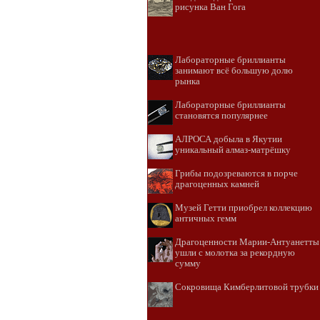
рисунка Ван Гога
Лабораторные бриллианты
занимают всё большую долю
рынка
Лабораторные бриллианты
становятся популярнее
АЛРОСА добыла в Якутии
уникальный алмаз-матрёшку
Грибы подозреваются в порче
драгоценных камней
Музей Гетти приобрел коллекцию
античных гемм
Драгоценности Марии-Антуанетты
ушли с молотка за рекордную
сумму
Сокровища Кимберлитовой трубки