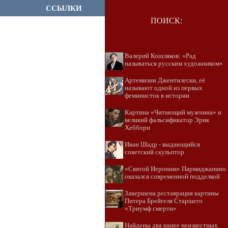
ССЫЛКИ
ПОИСК:
Валерий Кошляков: «Рад
называться русским художником»
Артемизии Джентилески, её
называют одной из первых
феминисток в истории
Картина «Читающий мужчина» и
великий фальсификатор Эрик
Хебборн
Иван Шадр - выдающийся
советский скульптор
«Святой Иероним» Пармиджанино
оказался современной подделкой
Завершена реставрация картины
Питера Брейгеля Старшего
«Триумф смерти»
Найдены два ранее неизвестных