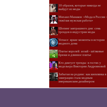
10 образов, которые никогда не
выйдут из моды
Михаил Манаков: «Мода в России -
тяжёлая мужская работа»
Шопинг завтрашнего дня: семь
трендов в индустрии моды
Versace: яркие моменты в истории
модного дома
Платье королей: аозай - шёлковые
брюки и длинное платье
Кто диктует тренды: в гостях у
модельера Виктории Андреяновой
Забытая на родине: как киевлянка в
эмиграции стала модным
американским дизайнером