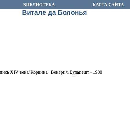
БИБЛИОТЕКА
КАРТА САЙТА
Витале да Болонья
ись XIV века/'Корвина', Венгрия, Будапешт - 1988