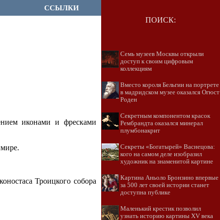
ССЫЛКИ
ПОИСК:
Семь музеев Москвы открыли
доступ к своим цифровым
коллекциям
Вместо короля Бельгии на портрете
в мадридском музее оказался Огюст
Роден
Секретным компонентом красок
ением иконами и фресками
Рембрандта оказался минерал
плумбонакрит
имире.
Секреты «Богатырей» Васнецова:
кого на самом деле изобразил
художник на знаменитой картине
Картина Аньоло Бронзино впервые
коностаса Троицкого собора
за 500 лет своей истории станет
доступна публике
Маленький крестик позволил
узнать историю картины XV века