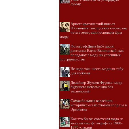
сумму
Аристократический шик от
Юсуповых: как русская княжеская
чета в эмиграции основала Дом
моды
Фотограф Дима Бабушкин
рассказал Елене Вышинской, как
попадают в моду из успешных
программистов
Не надо так: шесть модных табу
для мужчин
Дизайнер Жульен Фурнье: мода
будущего невозможна без
технологий
Самая большая коллекция
исторических костюмов собрана в
Эрмитаже
Как это было: советская мода на
колоритных фотографиях 1960-
1970-х годов