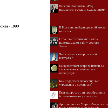
Валерий Кошляков: «Рад
называться русским художником»
сква - 1990
В Болгарии найден древний амулет
из Китая
Странные гигантские алмазы
приоткрывают тайну состава
Земли
Что хранится в королевской
шкатулке?
На кувейтском острове нашли 3,6-
тысячелетнюю ювелирную
мастерскую
Как подделывали ювелирные
украшения в древности?
Пять вопросов при приобретении
бриллиантового украшения
Драгоценности Марии-Антуанетты
ушли с молотка за рекордную