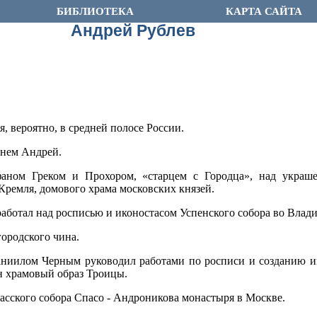
БИБЛИОТЕКА
КАРТА САЙТА
Андрей Рублев
, вероятно, в средней полосе России.
енем Андрей.
фаном Греком и Прохором, «старцем с Городца», над украш
Кремля, домового храма московских князей.
аботал над росписью и иконостасом Успенского собора во Влад
ородского чина.
аниилом Черным руководил работами по росписи и созданию и
н храмовый образ Троицы.
пасского собора Спасо - Андроникова монастыря в Москве.