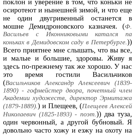
поклон и уверение в том, что коньки не
осиротеют и нынешней зимой, и что еще
не один двугривенный останется в
мошне Демидроновского казначея. (
Ф.
Васильев с Иконниковыми катался па
))
коньках в Демидовском саду в Петербурге.
Всего приятнее мне слышать, что вы все,
и малые и большие, здоровы. Живу я
здесь по-прежнему так же хорошо. У нас
это время гостили Васильчиков
(
Васильчиков Александр Алексеевич (1839-
1890) - гофмейстер двора, почетный член
Академии художеств, директор Эрмитажа
) и Плещеев, (
(1879-1889).
Плещеев Алексей
)) два туза,
Николаевич (1825-1893) - поэт.
один червонный, а другой бубновый. Я
довольно часто хожу и езжу на охоту на