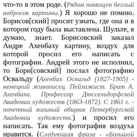
что-то в этом роде. (
Рядом помещен беглый
) Я хорошо не помню.
набросок картины.
Борисов[ский] просит узнать, где она и в
котором году была выставлена. Шульте, я
думаю, знает. Борисовский заказал
Андре Ахенбаху картину, воздух для
которой просил его написать с
фотографии. Андрей этого не исполнил,
то Бори[совский] послал фотографию
Освальду (
Ахенбах Освальд (1827-1905) -
немецкий живописец. Пейзажист. Брат А.
Ахенбаха. Профессор Дюссельдорфской
Академии художеств (1863-1872). С 1861 г. -
почетный вольный общник Петербургской
) и просил его
Академии художеств.
написать. Так ему фотография воздуха
нравится. (
Следующая фраза - «Большой