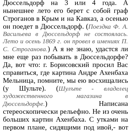
Дюссельдорф на 3 или 4 года. А
нынешнее лето его берет с собой граф
Строганов в Крым и на Кавказ, а осенью
он поедет в Дюссельдорф. (
Поездка Ф. А.
Васильева в Дюссельдорф не состоялась.
Лето и осень 1869 г. он провел в имениях П.
) А я не знаю, удастся ли
С. Строганова.
мне еще раз побывать в Дюссельдорфе?
Да, вот что: г. Борисовский просил Вас
справиться, где картина Андре Ахенбаха
Мельница, помните, мы ею восхищались
(у Шульте). (
Шулъте - владелец
художественного магазина в
) Написана
Дюссельдорфе.
стереоскопически рельефно. Не из очень
больших картин Ахенбаха. С утками на
первом плане, сидящими под ивой,- вот