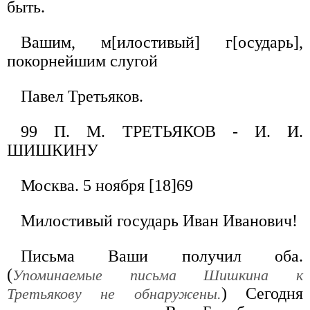
быть.
Вашим, м[илостивый] г[осударь],
покорнейшим слугой
Павел Третьяков.
99 П. М. ТРЕТЬЯКОВ - И. И.
ШИШКИНУ
Москва. 5 ноября [18]69
Милостивый государь Иван Иванович!
Письма Ваши получил оба.
(
Упоминаемые письма Шишкина к
) Сегодня
Третьякову не обнаружены.