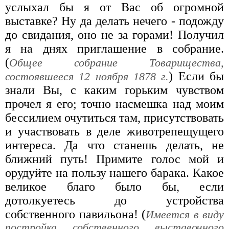
услыхал бы я от Вас об огромной
выставке? Ну да делать нечего - подожду
до свидания, оно не за горами! Получил
я на днях приглашение в собрание.
(
Общее собрание Товарищества,
) Если бы
состоявшееся 12 ноября 1878 г.
знали Вы, с каким горьким чувством
прочел я его; точно насмешка над моим
бессилием очутиться там, присутствовать
и участвовать в деле животрепещущего
интереса. Да что станешь делать, не
ближний путь! Примите голос мой и
орудуйте на пользу нашего барака. Какое
великое благо было бы, если
дотолкуетесь до устройства
собственного павильона! (
Имеется в виду
постройка собственного выставочного