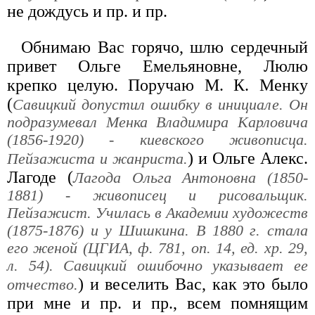
не дождусь и пр. и пр.
Обнимаю Вас горячо, шлю сердечный
привет Ольге Емельяновне, Люлю
крепко целую. Поручаю М. К. Менку
(
Савицкий допустил ошибку в инициале. Он
подразумевал Менка Владимира Карловича
(1856-1920) - киевского живописца.
) и Ольге Алекс.
Пейзажиста и жанриста.
Лагоде (
Лагода Ольга Антоновна (1850-
1881) - живописец и рисовальщик.
Пейзажист. Училась в Академии художеств
(1875-1876) и у Шишкина. В 1880 г. стала
его женой (ЦГИА, ф. 781, оп. 14, ед. хр. 29,
л. 54). Савицкий ошибочно указывает ее
) и веселить Вас, как это было
отчество.
при мне и пр. и пр., всем помнящим