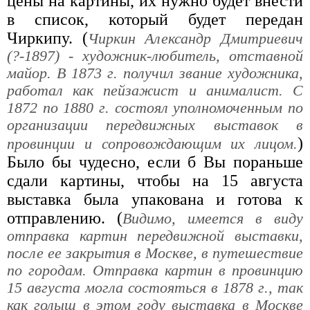
цены на картины, их нужно будет внести
в список, который будет передан
Чиркипу. (
Чиркин Александр Дмитриевич
(?-1897) - художник-любитель, отставной
майор. В 1873 г. получил звание художника,
работал как пейзажист и анималист. С
1872 по 1880 г. состоял уполномоченным по
организации передвижных выставок в
)
провинции и сопровождающим их лицом.
Было бы чудесно, если б Вы пораньше
сдали картины, чтобы на 15 августа
выставка была упакована и готова к
отправлению. (
Видимо, имеется в виду
отправка картин передвижной выставки,
после ее закрытия в Москве, в путешествие
по городам. Отправка картин в провинцию
15 августа могла состояться в 1878 г., так
как голыш в этом году выставка в Москве