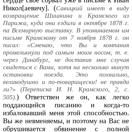
сердце свое сорвал уже в письме к Иван
Никол[аевичу]. (
Савицкий имеет в виду
возвращение Шишкина и Крамского из
Парижа, куда они ездили в октябре 1878 г.
па Всемирную выставку. В упоминаемом им
письме Крамскому от 7 ноября 1878 г. он
писал: «Смекаю, что Вы и компания
промелькнули под самым моим носом, т. е.
через Динабург, не доставив мне случая
свидеться с Вами, хотя на несколько минут
остановки поезда. Это похвально,
великодушно и по-товарищески! не правда
ли?» (Переписка И. Н. Крамского, 2, с.
) Ответствен же он, как легко
505).
поддающийся писанию и когда-то
избаловавший меня этой способностью.
Вы же невменяемы, и поэтому на Вас не
обрушивается обвинение с полной