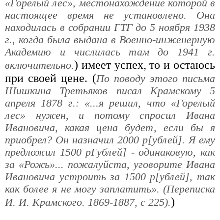
«Горелый лес», местонахождение которой в
настоящее время не установлено. Она
находилась в собрании ГТГ до 5 ноября 1938
г., когда была выдана в Военно-инженерную
Академию и числилась там до 1941 г.
) имеет успех, то и остаюсь
включительно.
при своей цене. (
По поводу этого письма
Шишкина Третьяков писал Крамскому 5
апреля 1878 г.: «...я решил, что «Горелый
лес» нужен, и потому спросил Ивана
Ивановича, какая цена будет, если бы я
приобрел? Он назначил 2000 р[ублей]. Я ему
предложил 1500 рГублей] - одинаковую, как
за «Рожь»... пожалуйста, уговорите Ивана
Ивановича устроить за 1500 р[ублей], так
как более я не могу заплатить». (Переписка
)
И. И. Крамского. 1869-1887, с 225).