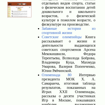
отдельных видов спорта, статьи
о физическом воспитании детей
дошкольного и школьного
возрастов, о физической
культуре в пожилом возрасте, о
физкультуре на производстве.
Забавные истории из
спортивной жизни
Советские олимпийцы
Книга
рассказывает о жизни и
деятельности выдающихся
советских спортсменов Арсена
Мекокишвили, Федора
Терентьева, Всеволода Боброва,
Владимира Куца, Махмуда
Умарова, Валерия Попенчеико,
Юлии Рябчинской.
Олимпиада 80
Интервью
президента МОК X. А.
Самаранча, итоговая таблица
результатов, показанных на
Играх XXII Олимпиады,
рассказы о десяти участниках
Игр в Москве, показавших
наиболее выдающиеся