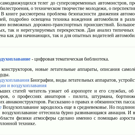
амодвижущихся телег до суперсовременных автомонстров, пре
обилестроения, о техническом творчестве молодежи, о перспекти
В книге рассмотрена проблема безопасности движения автомо
лей, подробно освещена техника вождения автомобиля в раз
ию возможных дорожно-транспортных происшествий. Большое в
мых, так и нерегулируемых перекрестков. Дан анализ типичны
ена как для начинающих, так и для опытных водителей автомоби
здухоплавание
- цифровая тематическая библиотека.
конструкторов, новые летательные аппараты, описания самолё
орды.
здухоплавания
Биографии, виды летательных аппаратов, устройст
ии и воздухоплавания
ших статей читатель узнает об аэропорте и его службах, об 
ров, о профессиях авиаторов - пилота, штурмана, бортинж
 авиаконструкторов. Рассказано о правах и обязанностях пасс
е
Воздухоплавание зародилось еще в средневековье. Но подлинн
и воздухоплавание оттеснила бурно развивающаяся авиация. И 
бласти физики атмосферы сделано именно с помощью аэроста
ллонной технике.