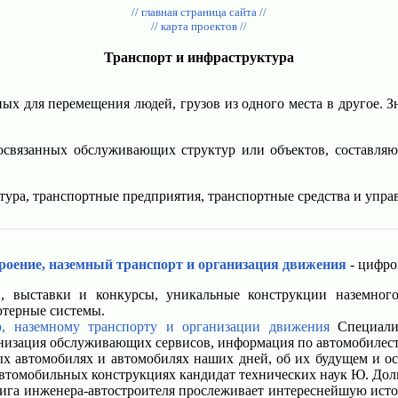
// главная страница сайта //
// карта проектов //
Транспорт и инфраструктура
ных для перемещения людей, грузов из одного места в другое. 
мосвязанных обслуживающих структур или объектов, составл
тура, транспортные предприятия, транспортные средства и упра
оение, наземный транспорт и организация движения
- цифро
 выставки и конкурсы, уникальные конструкции наземного
ютерные системы.
, наземному транспорту и организации движения
Специализ
анизация обслуживающих сервисов, информация по автомобилес
х автомобилях и автомобилях наших дней, об их будущем и ос
автомобильных конструкциях кандидат технических наук Ю. Дол
га инженера-автостроителя прослеживает интереснейшую исто