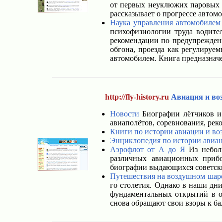
от первых неуклюжих паровых с
рассказывает о прогрессе автом
Наука управления автомобилем
психофизиологии труда водите
рекомендации по предупрежден
обгона, проезда как регулируе
автомобилем. Книга предназнач
http://fly-history.ru
Авиация и во
Новости
Биографии лётчиков и 
авиаполётов, соревнования, рек
Книги по истории авиации и во
Энциклопедия по истории авиац
Аэрофлот от А до Я
Из неболь
различных авиационных прибо
биографии выдающихся советских
Путешествия на воздушном шар
го столетия. Однако в наши дн
фундаментальных открытий в о
снова обращают свои взоры к ба