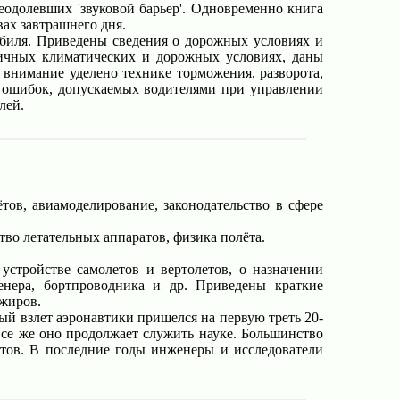
одолевших 'звуковой барьер'. Одновременно книга
вах завтрашнего дня.
биля. Приведены сведения о дорожных условиях и
личных климатических и дорожных условиях, даны
нимание уделено технике торможения, разворота,
х ошибок, допускаемых водителями при управлении
лей.
тов, авиамоделирование, законодательство в сфере
во летательных аппаратов, физика полёта.
устройстве самолетов и вертолетов, о назначении
енера, бортпроводника и др. Приведены краткие
ажиров.
ый взлет аэронавтики пришелся на первую треть 20-
все же оно продолжает служить науке. Большинство
тов. В последние годы инженеры и исследователи