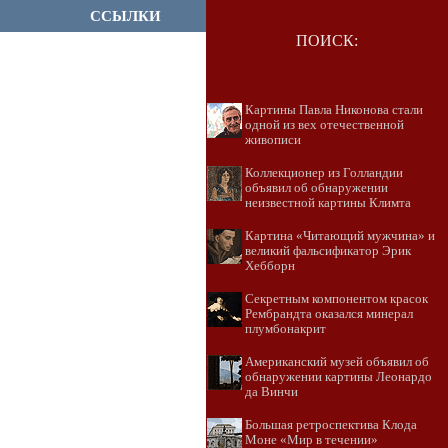
ССЫЛКИ
ПОИСК:
Картины Павла Никонова стали
одной из вех отечественной
живописи
Коллекционер из Голландии
объявил об обнаружении
неизвестной картины Климта
Картина «Читающий мужчина» и
великий фальсификатор Эрик
Хебборн
Секретным компонентом красок
Рембрандта оказался минерал
плумбонакрит
Американский музей объявил об
обнаружении картины Леонардо
да Винчи
Большая ретроспектива Клода
Моне «Мир в течении»