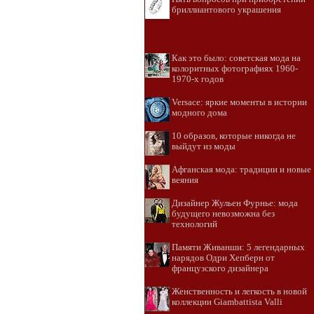
бриллиантового украшения
Как это было: советская мода на
колоритных фотографиях 1960-
1970-х годов
Versace: яркие моменты в истории
модного дома
10 образов, которые никогда не
выйдут из моды
Афганская мода: традиции и новые
веяния
Дизайнер Жульен Фурнье: мода
будущего невозможна без
технологий
Памяти Живанши: 5 легендарных
нарядов Одри Хепберн от
французского дизайнера
Женственность и легкость в новой
коллекции Giambattista Valli