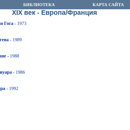
БИБЛИОТЕКА
КАРТА САЙТА
XIX век - Европа/Франция
н Гога
- 1973
гена
- 1989
ане
- 1988
нуара
- 1986
ёра
- 1992