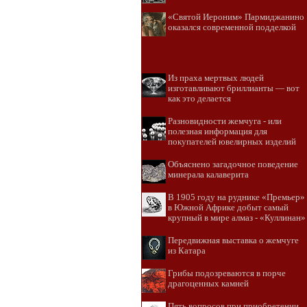
«Святой Иероним» Пармиджанино
оказался современной подделкой
Из праха мертвых людей
изготавливают бриллианты — вот
как это делается
Разновидности жемчуга - или
полезная информация для
покупателей ювелирных изделий
Объяснено загадочное поведение
минерала калаверита
В 1905 году на руднике «Премьер»
в Южной Африке добыт самый
крупный в мире алмаз - «Куллинан»
Передвижная выставка о жемчуге
из Катара
Грибы подозреваются в порче
драгоценных камней
Пять вопросов при приобретении