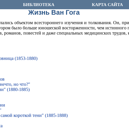
БИБЛИОТЕКА
КАРТА САЙТА
Жизнь Ван Гога
елались объектом всестороннего изучения и толкования. Он, п
котором было больше юношеской восторженности, чем истинного 
ов, романов, повестей и даже специальных медицинских трудов,
овница (1853-1880)
пов
нечто, но что?"
ни" (1880-1885)
вни
"
 самой короткой тени" (1885-1888)
са