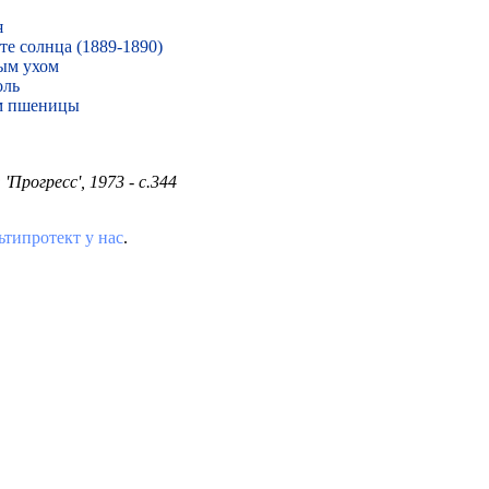
я
те солнца (1889-1890)
ным ухом
оль
ем пшеницы
'Прогресс', 1973 - с.344
типротект у нас
.