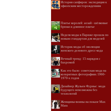
История сапфиров: экспедиция к
эфиопским месторождениям
Платье королей: аозай - шёлковые
брюки и длинное платье
Неделя моды в Париже прошла по
новым стандартам для моделей
Историк моды об эволюции
женского делового дресс-кода
Вечный тренд: 15 нарядов с
бахромой
Как это было: советская мода на
колоритных фотографиях 1960-
1970-х годов
Дизайнер Жульен Фурнье: мода
будущего невозможна без
технологий
Женщины-воины на показе Max
Mara