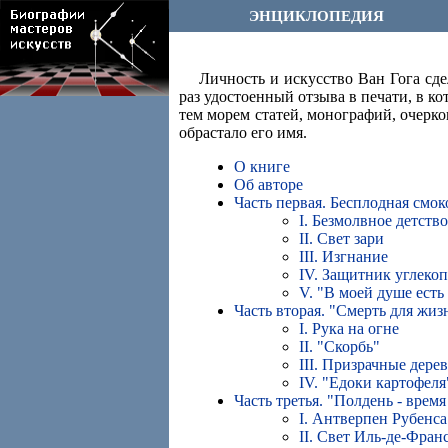
ЭНЦИКЛОПЕДИЯ
Личность и искусство Ван Гога сд
раз удостоенный отзыва в печати, в 
тем морем статей, монографий, очерк
обрастало его имя.
О книге
Об авторе
Часть первая. Бесплодная смок
I. Безмолвное детство
II. Свет зари
III. Изгнание
IV. Защитник углеко
V. "В моей душе есть 
Часть вторая. "Смерть для жиз
I. Рука на огне
II. "Скорбь"
III. Призрачные дере
IV. "Едоки картофеля
Часть третья. "Полдень - время
I. Антверпен Рубенса
II. Свет Иль-де-Фран