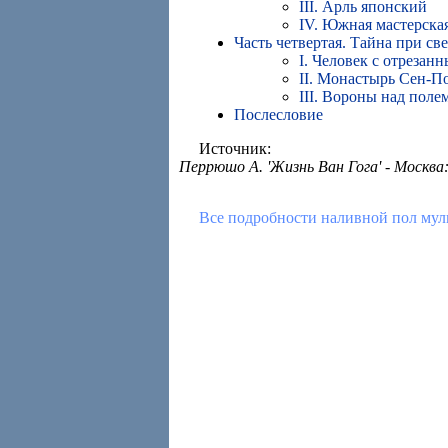
III. Арль японский
IV. Южная мастерска
Часть четвертая. Тайна при све
I. Человек с отрезан
II. Монастырь Сен-П
III. Вороны над пол
Послесловие
Источник:
Перрюшо А. 'Жизнь Ван Гога' - Москва: 
Все подробности наливной пол муль