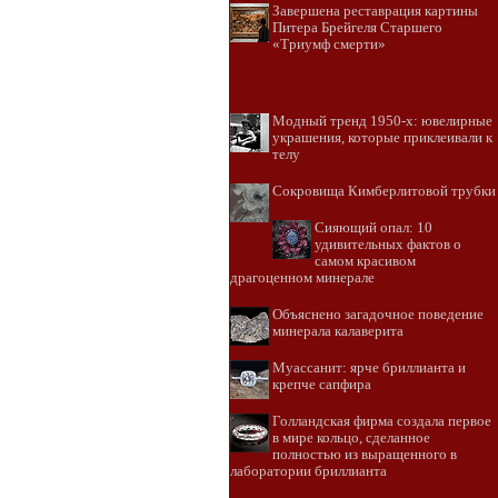
Завершена реставрация картины
Питера Брейгеля Старшего
«Триумф смерти»
Модный тренд 1950-х: ювелирные
украшения, которые приклеивали к
телу
Сокровища Кимберлитовой трубки
Сияющий опал: 10
удивительных фактов о
самом красивом
драгоценном минерале
Объяснено загадочное поведение
минерала калаверита
Муассанит: ярче бриллианта и
крепче сапфира
Голландская фирма создала первое
в мире кольцо, сделанное
полностью из выращенного в
лаборатории бриллианта