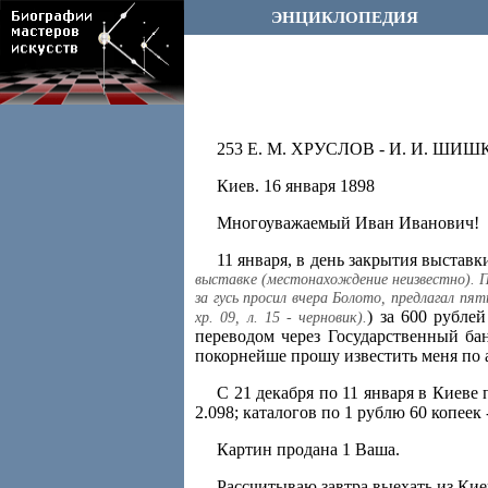
ЭНЦИКЛОПЕДИЯ
253 Е. М. ХРУСЛОВ - И. И. ШИ
Киев. 16 января 1898
Многоуважаемый Иван Иванович!
11 января, в день закрытия выставк
выставке (местонахождение неизвестно). 
за гусь просил вчера Болото, предлагал пя
) за 600 рубле
хр. 09, л. 15 - черновик).
переводом через Государственный ба
покорнейше прошу известить меня по 
С 21 декабря по 11 января в Киеве п
2.098; каталогов по 1 рублю 60 копее
Картин продана 1 Ваша.
Рассчитываю завтра выехать из Кие