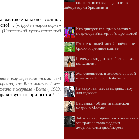
полностью из выращенного в
лаборатории бриллианта
а выставке запахло - солнца,
о! . . (
«Пруд в старом парке»
Кто диктует тренды: в гостях у
7 (Ярославский художественный
модельера Виктории Андреяновой
Платье королей: аозай - шёлковые
брюки и длинное платье
Почему скандинавский стиль так
популярен?
Женственность и легкость в новой
коллекции Giambattista Valli
нное ему передвижниками, под
прочно, как Ваш мачтовый лес.
Не надо так: шесть модных табу
овано в журнале «Волга», 1969,
для мужчин
авствует товарищество! ! !
Выставка «60 лет итальянской
моды» в Москве
Забытая на родине: как киевлянка в
эмиграции стала модным
американским дизайнером