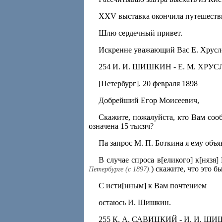
XXV выставка окончила путешестви
Шлю сердечный привет.
Искренне уважающий Вас Е. Хрусл
254 И. И. ШИШКИН - Е. М. ХРУ
[Петербург]. 20 февраля 1898
Добрейший Егор Моисеевич,
Скажите, пожалуйста, кто Вам соо
означена 15 тысяч?
Па запрос М. П. Боткина я ему объя
В случае спроса в[еликого] к[нязя
) скажите, что это б
Петербурге (с 1897).
С исти[нным] к Вам почтением
остаюсь И. Шишкин.
255 К. А. САВИЦКИЙ - И. И. Ш