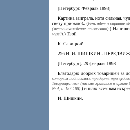
[Петербург. Февраль 1898]
Картина заиграла, нота сильная, чуд
свету прибыло!.. (
Речь идет о картине «
) Напиши 
(местонахождение неизвестно).
) Твой
музей).
К. Савицкий.
256 И. И. ШИШКИН - ПЕРЕДВ
[Петербург]. 29 февраля 1898
Благодарю добрых товарищей за д
которым подписалось тридцать три художн
Товарищество» (письмо хранится в архиве 
) и шлю всем вам искре
№ 4, с. 187-188).
И. Шишкин.