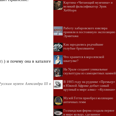
Картина «Читающий мужчина» и
великий фальсификатор Эрик
Хебборн
Работу хабаровского ювелира
приняли в постоянную экспозицию
Эрмитажа
Как зародились редчайшие
голубые бриллианты
Что хранится в королевской
шкатулке?
) и почему она в каталоге
М).
На Урале создают уникальные
скульптуры из самоцветных камней
В 1905 году на руднике «Премьер»
Русским музеем Александра III в
в Южной Африке добыт самый
крупный в мире алмаз - «Куллинан»
Музей Гетти приобрел коллекцию
античных гемм
Голландская фирма создала первое
в мире кольцо, сделанное