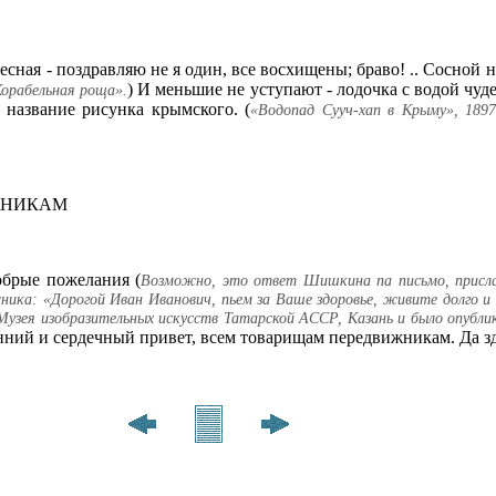
есная - поздравляю не я один, все восхищены; браво! .. Сосной н
) И меньшие не уступают - лодочка с водой чудесн
Корабельная роща».
название рисунка крымского. (
«Водопад Сууч-хап в Крыму», 189
ИЖНИКАМ
обрые пожелания (
Возможно, это ответ Шишкина па письмо, присла
ика: «Дорогой Иван Иванович, пьем за Ваше здоровье, живите долго и 
Музея изобразительных искусств Татарской АССР, Казань и было опублик
нний и сердечный привет, всем товарищам передвижникам. Да здр