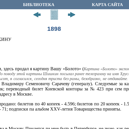
БИБЛИОТЕКА
КАРТА САЙТА
1898
ШКИНУ
и, здесь продал я картину Вашу «Болото» (
Картина «Болото» экспо
По поводу этой картины Шишкин посылал ранее телеграмму на имя Хрус
тьсот, я согласился, сегодня триста без рамы, безобразно, не отдавайт
й Владимиру Семеновичу Сарачеву (генералу). Следуемые за 
нк; переводный билет Киевской конторы за № 423 при сем пр
адресу в Москве.
родано: билетов по 40 копеек - 4.596; билетов по 20 копеек - 1.5
к - 71; подписки па альбом ХХV-летия Товарищества приняты.
ва в Москву. Придется ли мне быть в Петербурге, не знаю, как р