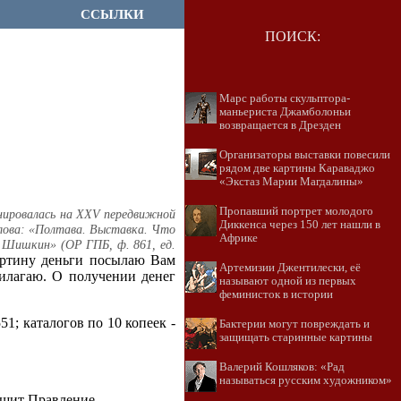
ССЫЛКИ
ПОИСК:
Марс работы скульптора-
маньериста Джамболоньи
возвращается в Дрезден
Организаторы выставки повесили
рядом две картины Караваджо
«Экстаз Марии Магдалины»
Пропавший портрет молодого
нировалась на XXV передвижной
Диккенса через 150 лет нашли в
лова: «Полтава. Выставка. Что
Африке
е. Шишкин» (ОР ГПБ, ф. 861, ед.
картину деньги посылаю Вам
Артемизии Джентилески, её
илагаю. О получении денег
называют одной из первых
феминисток в истории
51; каталогов по 10 копеек -
Бактерии могут повреждать и
защищать старинные картины
Валерий Кошляков: «Рад
называться русским художником»
ешит Правление.